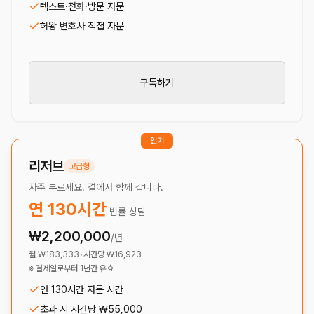
텍스트·전화·방문 자문
허왕 변호사 직접 자문
구독하기
인기
리저브
고급형
자주 부르세요. 곁에서 함께 갑니다.
연
130
시간
법률 상담
₩2,200,000
/년
월
₩183,333
•
시간당
₩16,923
※ 결제일로부터 1년간 유효
연 130시간 자문 시간
초과 시 시간당 ₩55,000